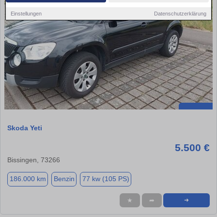
Einstellungen
Datenschutzerklärung
Skoda Yeti
5.500 €
Bissingen, 73266
186.000 km
Benzin
77 kw (105 PS)
★
➦
➜