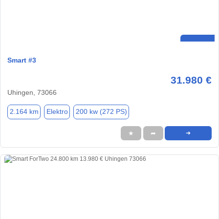
Smart #3
31.980 €
Uhingen, 73066
2.164 km
Elektro
200 kw (272 PS)
★
➦
➜