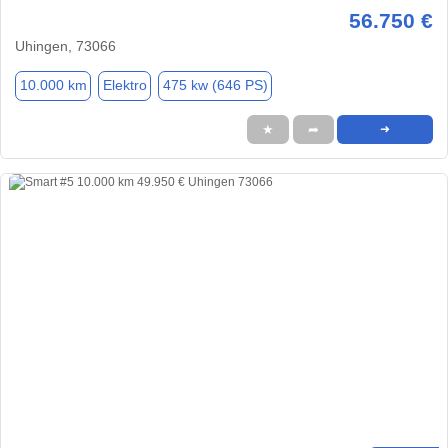
56.750 €
Uhingen, 73066
10.000 km
Elektro
475 kw (646 PS)
★
➦
➜