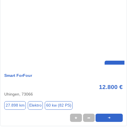
Smart ForFour
12.800 €
Uhingen, 73066
27.898 km
Elektro
60 kw (82 PS)
★
➦
➜