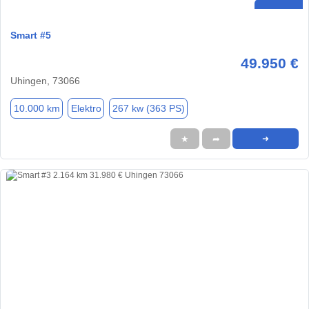
Smart #5
49.950 €
Uhingen, 73066
10.000 km
Elektro
267 kw (363 PS)
★
➦
➜