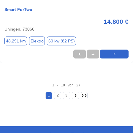
Smart ForTwo
14.800 €
Uhingen, 73066
48.291 km
Elektro
60 kw (82 PS)
★
➦
➜
1 - 10 von 27
1
2
3
❯
❯❯