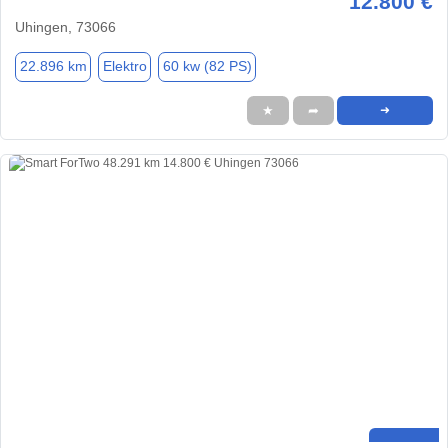
12.800 €
Uhingen, 73066
22.896 km
Elektro
60 kw (82 PS)
★
➦
➜