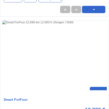
★
➦
➜
Smart ForFour