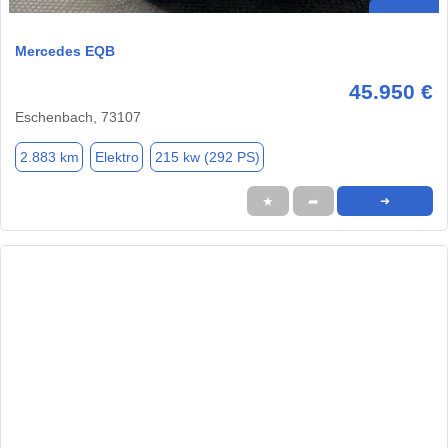
Mercedes EQB
45.950 €
Eschenbach, 73107
2.883 km
Elektro
215 kw (292 PS)
★
➦
➜