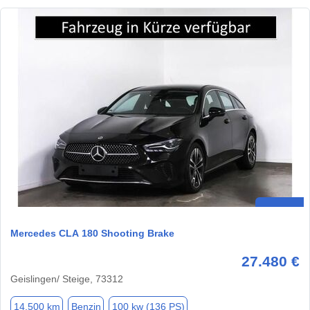
Mercedes CLA 180 Shooting Brake
27.480 €
Geislingen/ Steige, 73312
14.500 km
Benzin
100 kw (136 PS)