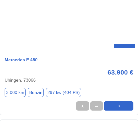
Mercedes E 450
63.900 €
Uhingen, 73066
3.000 km
Benzin
297 kw (404 PS)
★
➦
➜