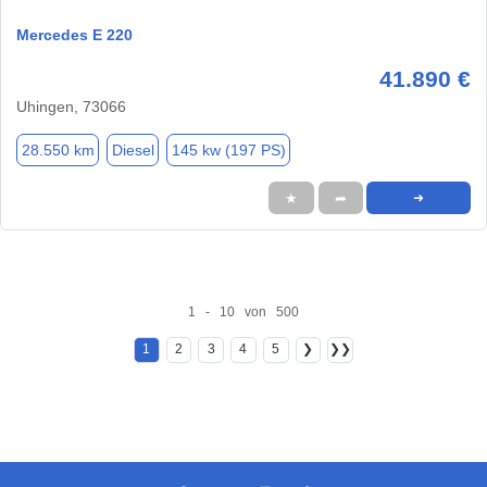
Mercedes E 220
41.890 €
Uhingen, 73066
28.550 km
Diesel
145 kw (197 PS)
★
➦
➜
1 - 10 von 500
1
2
3
4
5
❯
❯❯