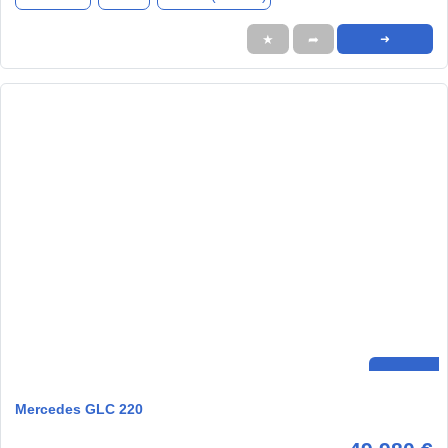
★
➦
➜
Mercedes GLC 220