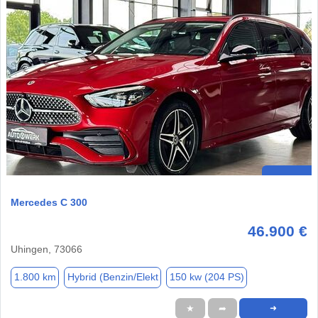
Mercedes C 300
46.900 €
Uhingen, 73066
1.800 km
Hybrid (Benzin/Elekt
150 kw (204 PS)
★
➦
➜