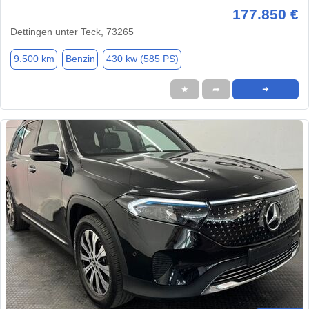
177.850 €
Dettingen unter Teck, 73265
9.500 km
Benzin
430 kw (585 PS)
★
➦
➜