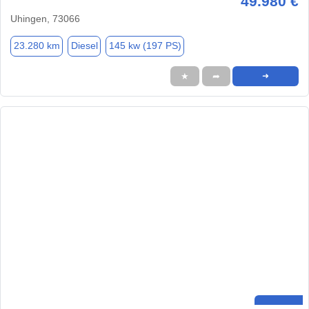
49.980 €
Uhingen, 73066
23.280 km
Diesel
145 kw (197 PS)
★
➦
➜