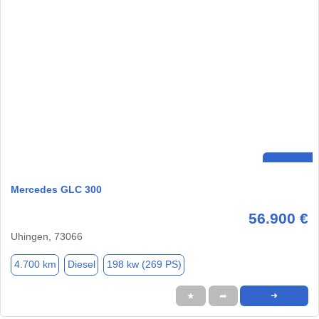
Mercedes GLC 300
56.900 €
Uhingen, 73066
4.700 km
Diesel
198 kw (269 PS)
★
➦
➜