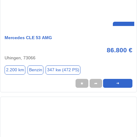
Mercedes CLE 53 AMG
86.800 €
Uhingen, 73066
2.200 km
Benzin
347 kw (472 PS)
★
➦
➜