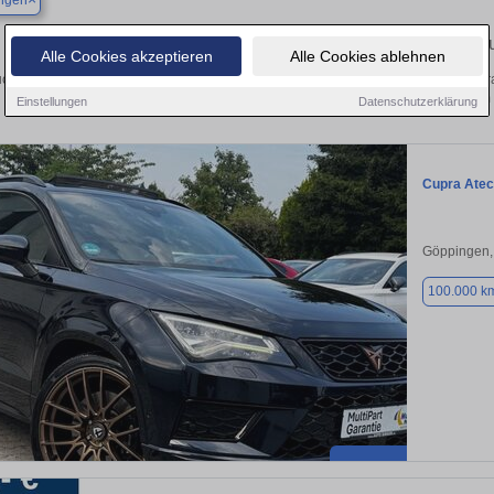
ingen
Finden Sie in Merklingen Ihren gebr
Alle Cookies akzeptieren
Alle Cookies ablehnen
chen Sie in Merklingen einen Cupra Ateca Gebrauchtwagen? Entdecken Sie gebr
Preisklassen von privat und vom
Einstellungen
Datenschutzerklärung
Cupra Ate
Göppingen,
100.000 k