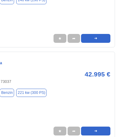
Benzin
140 kw (190 PS)
★
➦
➜
ca
42.995 €
 73037
Benzin
221 kw (300 PS)
★
➦
➜