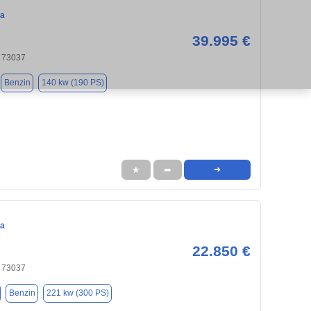
ca
39.995 €
 73037
Benzin
140 kw (190 PS)
★
➦
➜
ca
22.850 €
 73037
Benzin
221 kw (300 PS)