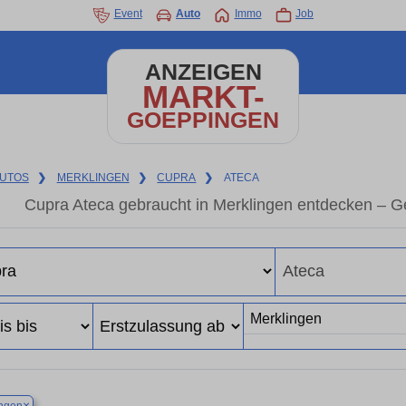
Event
Auto
Immo
Job
ANZEIGEN
MARKT-
GOEPPINGEN
UTOS
❯
MERKLINGEN
❯
CUPRA
❯
ATECA
Cupra Ateca gebraucht in Merklingen entdecken – G
×