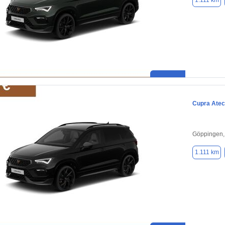
1.111 km
Cupra Ate
Göppingen,
1.111 km