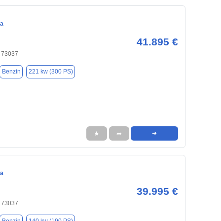
ca
41.895 €
 73037
Benzin
221 kw (300 PS)
★
➦
➜
ca
39.995 €
 73037