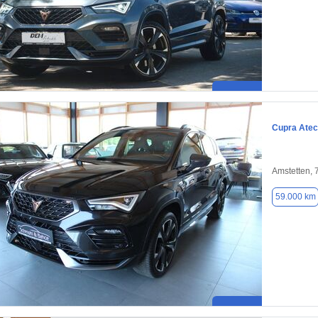
Cupra Ate
Amstetten,
59.000 km