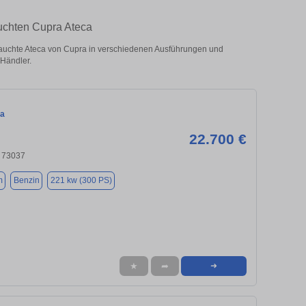
auchten Cupra Ateca
auchte Ateca von Cupra in verschiedenen Ausführungen und
 Händler.
ca
22.700 €
 73037
m
Benzin
221 kw (300 PS)
★
➦
➜