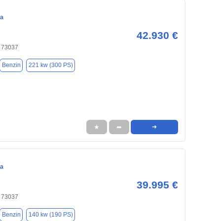
ca
42.930 €
 73037
Benzin
221 kw (300 PS)
★
➦
➜
ca
39.995 €
 73037
Benzin
140 kw (190 PS)