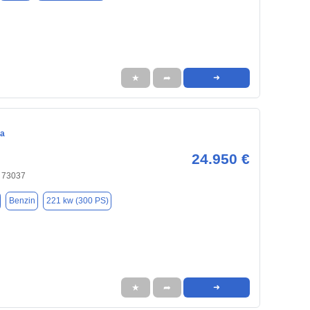
★
➦
➜
ca
24.950 €
 73037
Benzin
221 kw (300 PS)
★
➦
➜