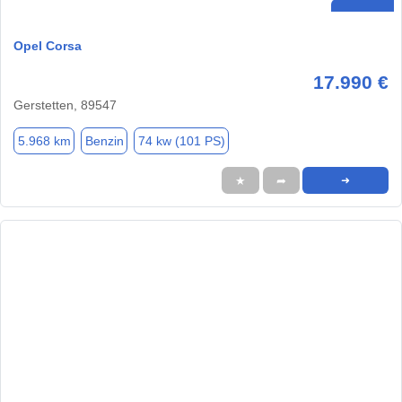
Opel Corsa
17.990 €
Gerstetten, 89547
5.968 km
Benzin
74 kw (101 PS)
★
➦
➜