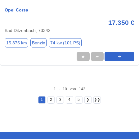
Opel Corsa
17.350 €
Bad Ditzenbach, 73342
15.375 km
Benzin
74 kw (101 PS)
★
➦
➜
1 - 10 von 142
1
2
3
4
5
❯
❯❯