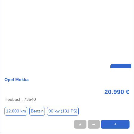
Opel Mokka
20.990 €
Heubach, 73540
12.000 km
Benzin
96 kw (131 PS)
★
➦
➜