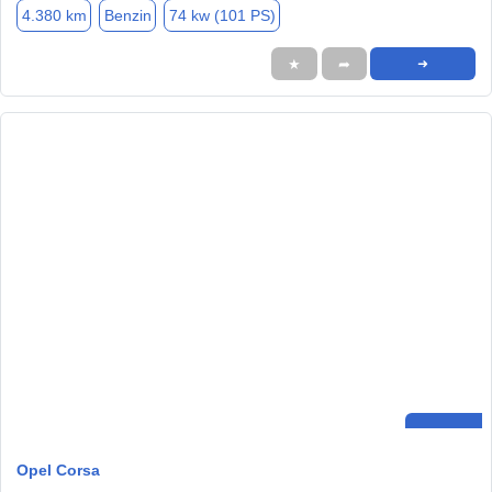
4.380 km
Benzin
74 kw (101 PS)
★
➦
➜
Opel Corsa