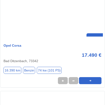
Opel Corsa
17.490 €
Bad Ditzenbach, 73342
16.390 km
Benzin
74 kw (101 PS)
★
➦
➜