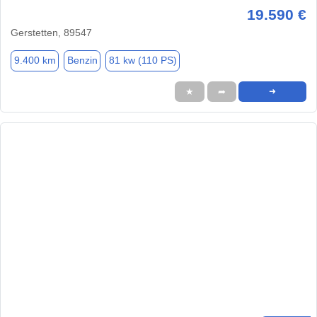
19.590 €
Gerstetten, 89547
9.400 km
Benzin
81 kw (110 PS)
★
➦
➜