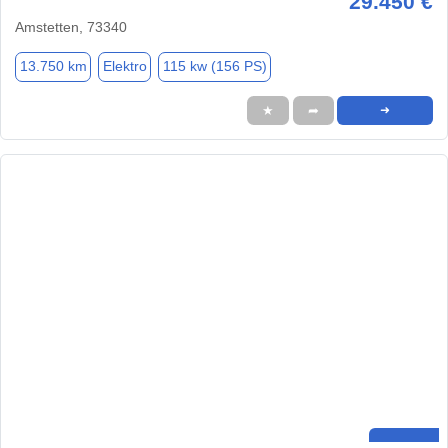
29.450 €
Amstetten, 73340
13.750 km
Elektro
115 kw (156 PS)
★
➦
➜