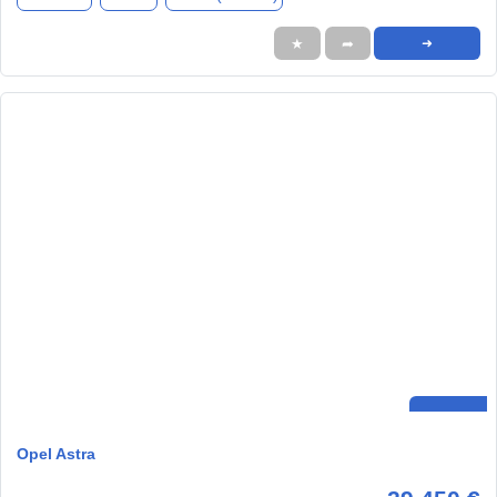
★
➦
➜
Opel Astra