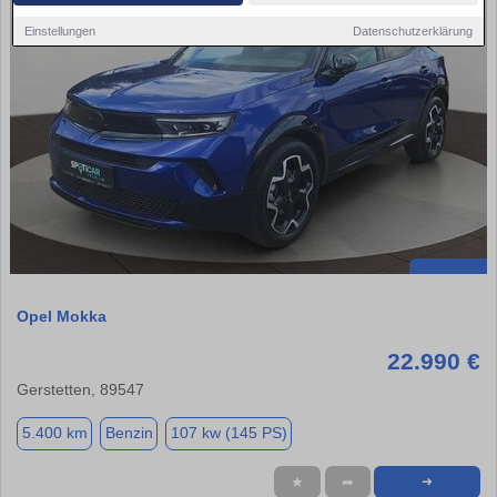
Einstellungen
Datenschutzerklärung
Opel Mokka
22.990 €
Gerstetten, 89547
5.400 km
Benzin
107 kw (145 PS)
★
➦
➜