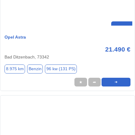
Opel Astra
21.490 €
Bad Ditzenbach, 73342
8.975 km
Benzin
96 kw (131 PS)
★
➦
➜