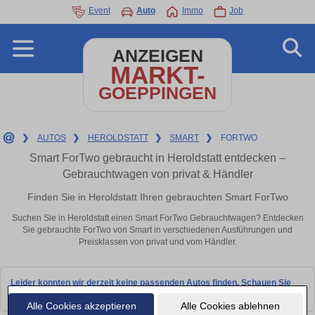
Event
Auto
Immo
Job
ANZEIGEN
MARKT-
GOEPPINGEN
❯
AUTOS
❯
HEROLDSTATT
❯
SMART
❯
FORTWO
Smart ForTwo gebraucht in Heroldstatt entdecken –
Gebrauchtwagen von privat & Händler
Finden Sie in Heroldstatt Ihren gebrauchten Smart ForTwo
Suchen Sie in Heroldstatt einen Smart ForTwo Gebrauchtwagen? Entdecken
Sie gebrauchte ForTwo von Smart in verschiedenen Ausführungen und
Preisklassen von privat und vom Händler.
Leider konnten wir derzeit keine passenden Autos finden. Schauen Sie
bald wieder vorbei!
Alle Cookies akzeptieren
Alle Cookies ablehnen