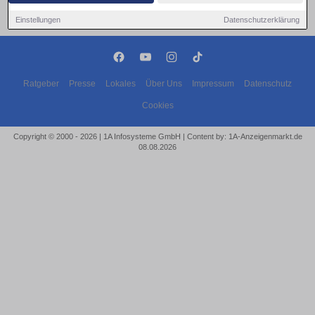
Einstellungen
Datenschutzerklärung
Ratgeber
Presse
Lokales
Über Uns
Impressum
Datenschutz
Cookies
Copyright © 2000 - 2026 | 1A Infosysteme GmbH | Content by: 1A-Anzeigenmarkt.de
08.08.2026