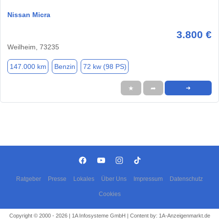
Nissan Micra
3.800 €
Weilheim, 73235
147.000 km
Benzin
72 kw (98 PS)
★
➦
➜
Ratgeber
Presse
Lokales
Über Uns
Impressum
Datenschutz
Cookies
Copyright © 2000 - 2026 | 1A Infosysteme GmbH | Content by: 1A-Anzeigenmarkt.de