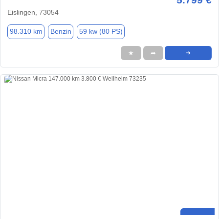
Eislingen, 73054
98.310 km
Benzin
59 kw (80 PS)
★
➦
➜