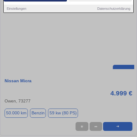
Einstellungen
Datenschutzerklärung
Nissan Micra
4.999 €
Owen, 73277
50.000 km
Benzin
59 kw (80 PS)
★
➦
➜