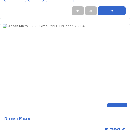
★
➦
➜
Nissan Micra
5.799 €