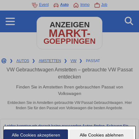
Event
Auto
Immo
Job
ANZEIGEN
MARKT-
GOEPPINGEN
❯
AUTOS
❯
AMSTETTEN
❯
VW
❯
PASSAT
VW Gebrauchtwagen Amstetten – gebrauchte VW Passat
entdecken
Finden Sie in Amstetten Ihren gebrauchten Passat von
Volkswagen
Entdecken Sie in Amstetten gebrauchte VW Passat Gebrauchtwagen. Hier
finden Sie für den Passat von Volkswagen die besten Angebote.
Leider konnten wir derzeit keine passenden Autos finden. Schauen Sie
bald wieder vorbei!
Alle Cookies akzeptieren
Alle Cookies ablehnen