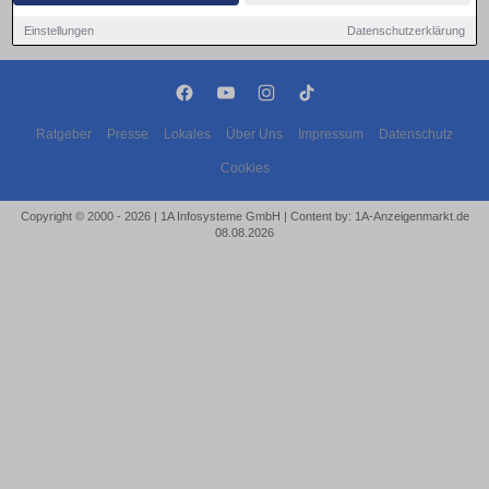
Einstellungen
Datenschutzerklärung
Ratgeber
Presse
Lokales
Über Uns
Impressum
Datenschutz
Cookies
Copyright © 2000 - 2026 | 1A Infosysteme GmbH | Content by: 1A-Anzeigenmarkt.de
08.08.2026