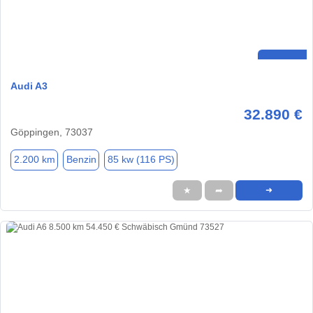
Audi A3
32.890 €
Göppingen, 73037
2.200 km
Benzin
85 kw (116 PS)
★
➦
➜