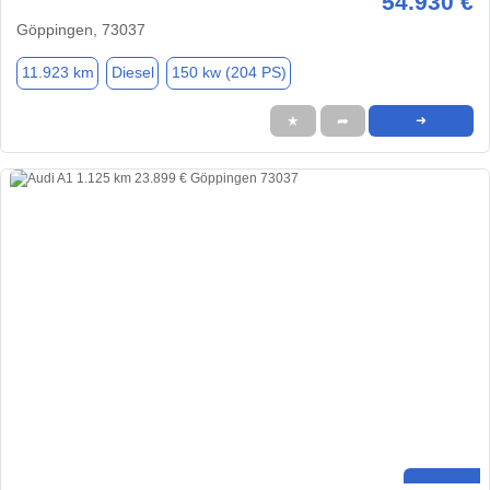
54.930 €
Göppingen, 73037
11.923 km
Diesel
150 kw (204 PS)
★
➦
➜