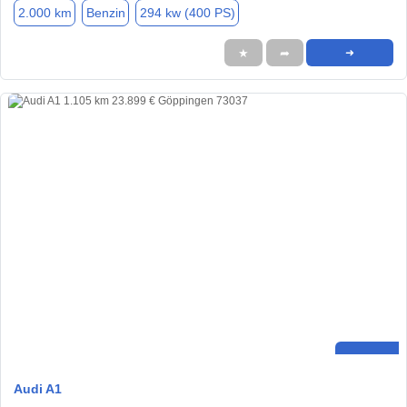
2.000 km
Benzin
294 kw (400 PS)
★
➦
➜
Audi A1