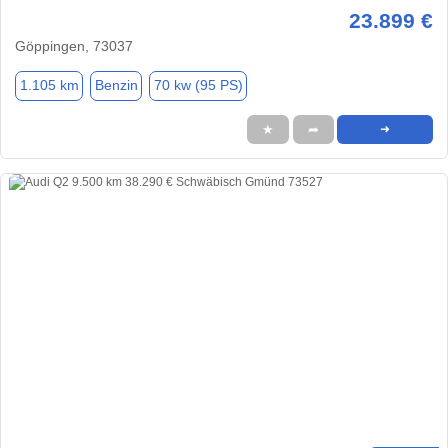
23.899 €
Göppingen, 73037
1.105 km
Benzin
70 kw (95 PS)
★
➦
➜