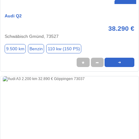
Audi Q2
38.290 €
Schwäbisch Gmünd, 73527
9.500 km
Benzin
110 kw (150 PS)
★
➦
➜