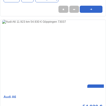
★
➦
➜
Audi A6