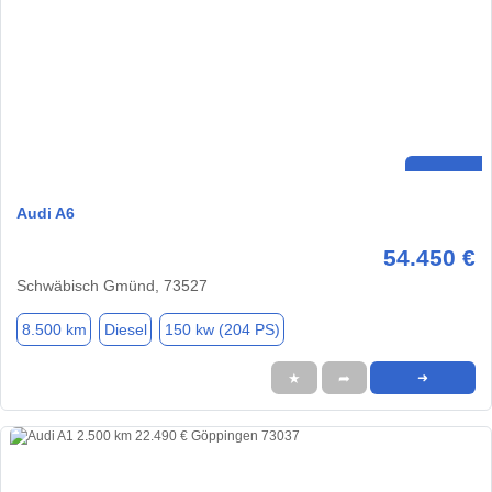
Audi A6
54.450 €
Schwäbisch Gmünd, 73527
8.500 km
Diesel
150 kw (204 PS)
★
➦
➜