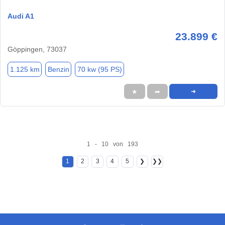
Audi A1
23.899 €
Göppingen, 73037
1.125 km
Benzin
70 kw (95 PS)
★
➦
➜
1 - 10 von 193
1
2
3
4
5
❯
❯❯