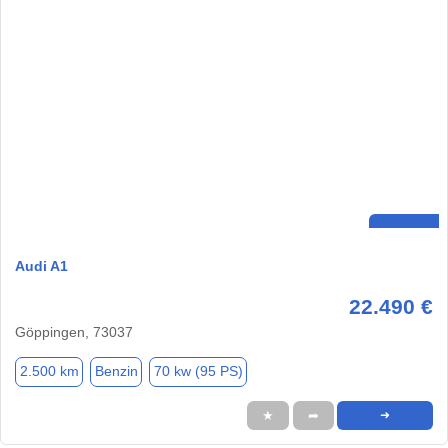
Audi A1
22.490 €
Göppingen, 73037
2.500 km
Benzin
70 kw (95 PS)
★
➦
➜