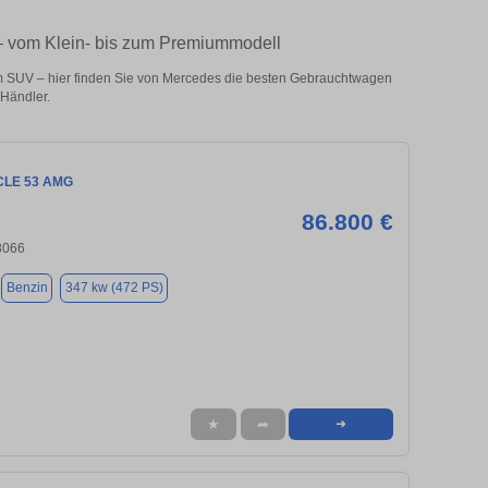
– vom Klein- bis zum Premiummodell
m SUV – hier finden Sie von Mercedes die besten Gebrauchtwagen
 Händler.
CLE 53 AMG
86.800 €
3066
Benzin
347 kw (472 PS)
★
➦
➜