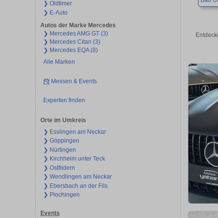
Bad U
❯ Oldtimer
❯ E-Auto
Autos der Marke Mercedes
❯ Mercedes AMG GT (3)
Entdeck
❯ Mercedes Citan (3)
❯ Mercedes EQA (8)
Alle Marken
Messen & Events
Experten finden
Orte im Umkreis
❯ Esslingen am Neckar
❯ Göppingen
❯ Nürtingen
❯ Kirchheim unter Teck
❯ Ostfildern
❯ Wendlingen am Neckar
❯ Ebersbach an der Fils
❯ Plochingen
Events