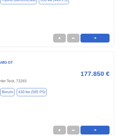
Hybrid (Benzin/Elekt
330 kw (449 PS)
★
➦
➜
AMG GT
177.850 €
nter Teck, 73265
Benzin
430 kw (585 PS)
★
➦
➜