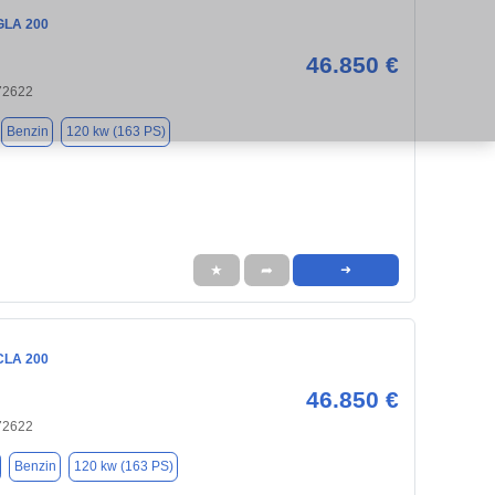
GLA 200
46.850 €
 72622
Benzin
120 kw (163 PS)
★
➦
➜
CLA 200
46.850 €
 72622
Benzin
120 kw (163 PS)