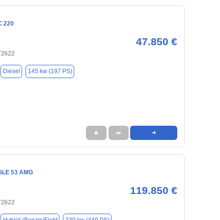
C 220
47.850 €
 72622
Diesel
145 kw (197 PS)
★
➦
➜
GLE 53 AMG
119.850 €
 72622