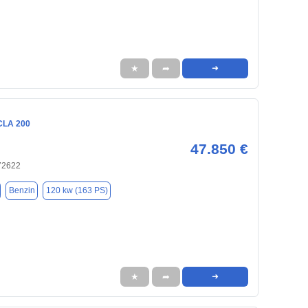
★
➦
➜
CLA 200
47.850 €
 72622
Benzin
120 kw (163 PS)
★
➦
➜