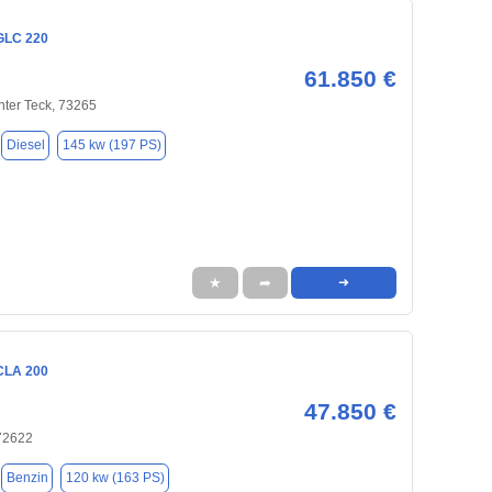
GLC 220
61.850 €
nter Teck, 73265
Diesel
145 kw (197 PS)
★
➦
➜
CLA 200
47.850 €
 72622
Benzin
120 kw (163 PS)