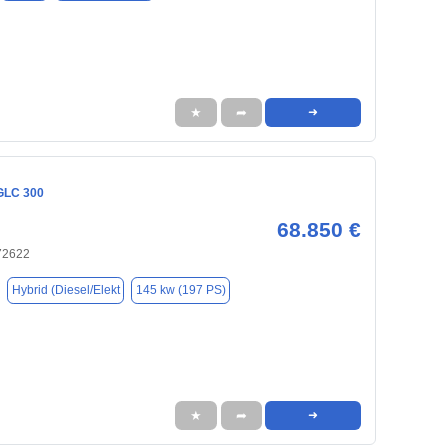
★
➦
➜
GLC 300
68.850 €
 72622
Hybrid (Diesel/Elekt
145 kw (197 PS)
★
➦
➜