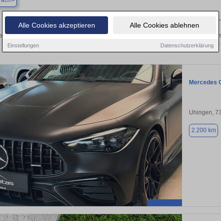
rach
Finden Sie in Bad Urach Ihren gebrauchten Mercedes 
Alle Cookies akzeptieren
Alle Cookies ablehnen
en Sie in Bad Urach gebrauchte Mercedes Fahrzeuge. Von Kleinwagen bis hin zu
in Bad Urach von privat und vom
Einstellungen
Datenschutzerklärung
Mercedes 
Uhingen, 7
2.200 km