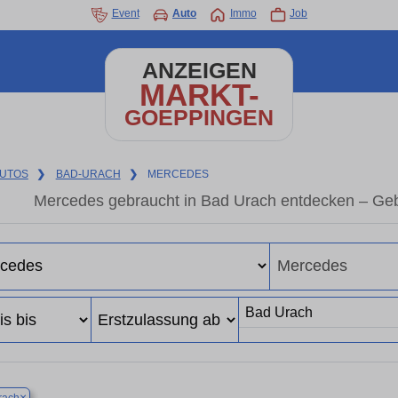
Event
Auto
Immo
Job
ANZEIGEN
MARKT-
GOEPPINGEN
UTOS
❯
BAD-URACH
❯
MERCEDES
Mercedes gebraucht in Bad Urach entdecken – Geb
×