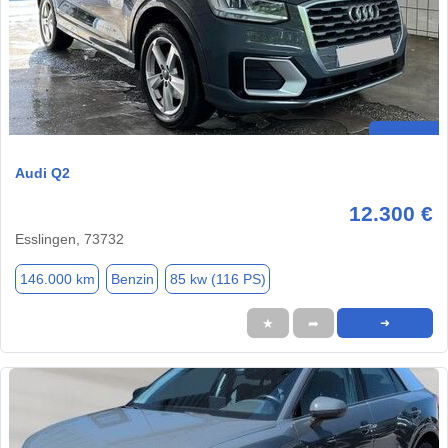
Audi Q2
12.300 €
Esslingen, 73732
146.000 km
Benzin
85 kw (116 PS)
★
➦
➜