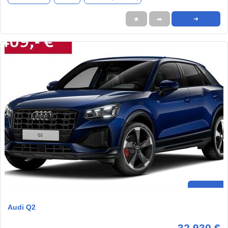
★
➦
➜
Audi Q2
32.930 €