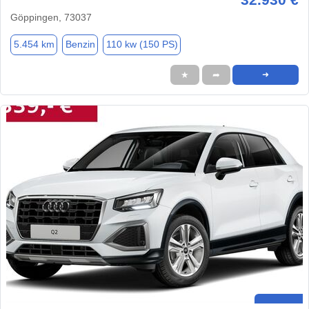
Göppingen, 73037
5.454 km
Benzin
110 kw (150 PS)
★
➦
➜