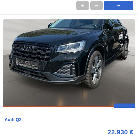
★
➦
➜
Audi Q2
22.930 €