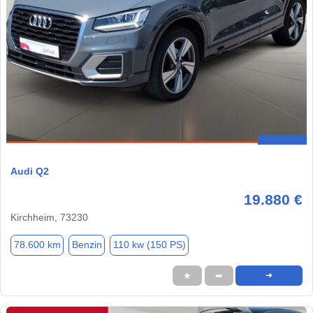
Audi Q2
19.880 €
Kirchheim, 73230
78.600 km
Benzin
110 kw (150 PS)
★
➦
➜