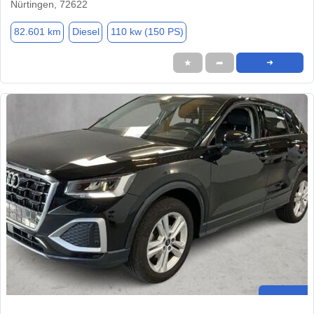
Nürtingen, 72622
82.601 km
Diesel
110 kw (150 PS)
★
➦
➜