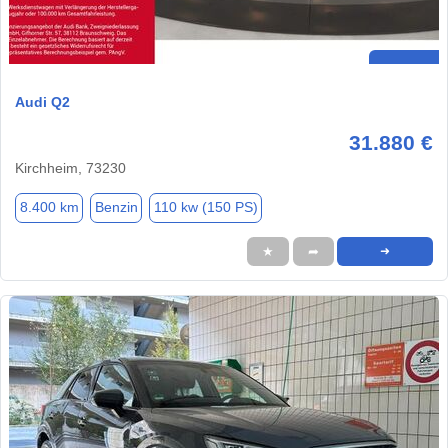
Audi Q2
31.880 €
Kirchheim, 73230
8.400 km
Benzin
110 kw (150 PS)
★
➦
➜