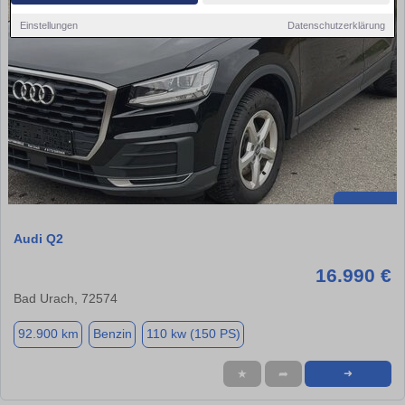
Einstellungen
Datenschutzerklärung
Audi Q2
16.990 €
Bad Urach, 72574
92.900 km
Benzin
110 kw (150 PS)
★
➦
➜