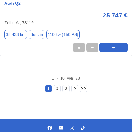
Audi Q2
25.747 €
Zell u.A., 73119
38.433 km
Benzin
110 kw (150 PS)
★
➦
➜
1 - 10 von 28
1
2
3
❯
❯❯