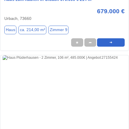
679.000 €
Urbach, 73660
Haus
ca. 214,00 m²
Zimmer 9
★
➦
➜