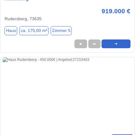
919.000 €
Rudersberg, 73635
Haus
ca. 175,00 m²
Zimmer 5
★
➦
➜