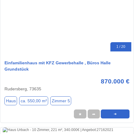
1 / 20
Einfamilienhaus mit KFZ Gewerbehalle , Büros Halle
Grundstück
870.000 €
Rudersberg, 73635
Haus
ca. 550,00 m²
Zimmer 5
★
➦
➜