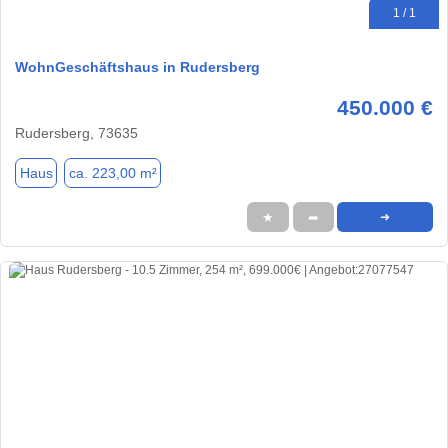
1 / 1
WohnGeschäftshaus in Rudersberg
450.000 €
Rudersberg, 73635
Haus
ca. 223,00 m²
★
➦
➜