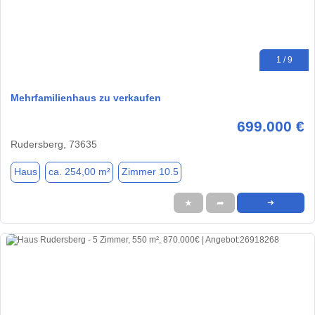
1 / 9
Mehrfamilienhaus zu verkaufen
699.000 €
Rudersberg, 73635
Haus
ca. 254,00 m²
Zimmer 10.5
★
➦
➜