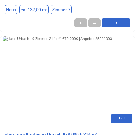
Haus
ca. 132,00 m²
Zimmer 7
★
➦
➜
1 / 1
Haus zum Kaufen in Urbach 679.000 € 214 m²