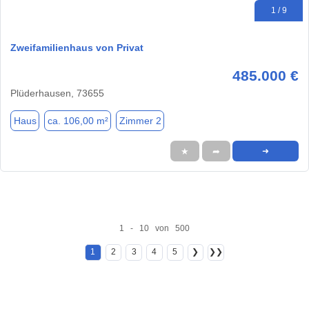
1 / 9
Zweifamilienhaus von Privat
485.000 €
Plüderhausen, 73655
Haus
ca. 106,00 m²
Zimmer 2
★
➦
➜
1 - 10 von 500
1
2
3
4
5
❯
❯❯