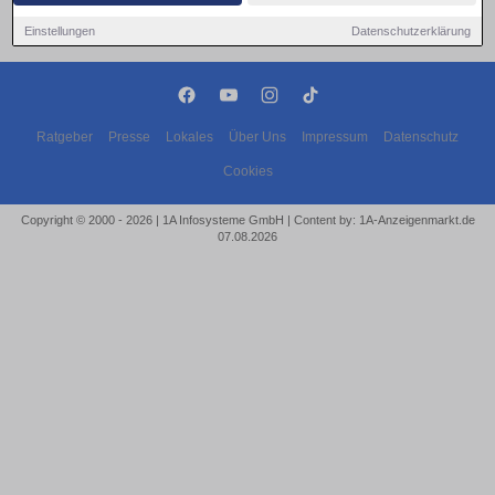
Einstellungen
Datenschutzerklärung
Ratgeber
Presse
Lokales
Über Uns
Impressum
Datenschutz
Cookies
Copyright © 2000 - 2026 | 1A Infosysteme GmbH | Content by: 1A-Anzeigenmarkt.de
07.08.2026