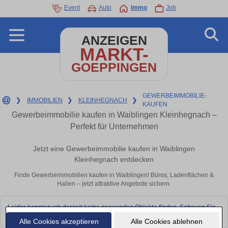
Event
Auto
Immo
Job
ANZEIGEN
MARKT-
GOEPPINGEN
GEWERBEIMMOBILIE-
❯
IMMOBILIEN
❯
KLEINHEGNACH
❯
KAUFEN
Gewerbeimmobilie kaufen in Waiblingen Kleinhegnach –
Perfekt für Unternehmen
Jetzt eine Gewerbeimmobilie kaufen in Waiblingen
Kleinhegnach entdecken
Finde Gewerbeimmobilien kaufen in Waiblingen! Büros, Ladenflächen &
Hallen – jetzt attraktive Angebote sichern.
Leider konnten wir derzeit keine passenden Objekte finden. Schauen Sie
bald wieder vorbei!
Alle Cookies akzeptieren
Alle Cookies ablehnen