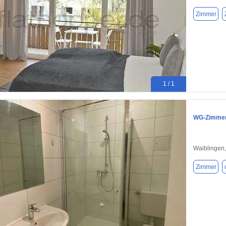
Zimmer
1 / 1
WG-Zimmer 
Waiblingen
Zimmer