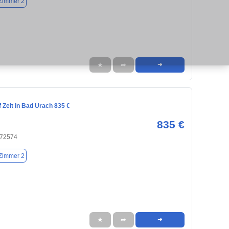
Zimmer 2
★
➦
➜
 Zeit in Bad Urach 835 €
835 €
 72574
Zimmer 2
★
➦
➜