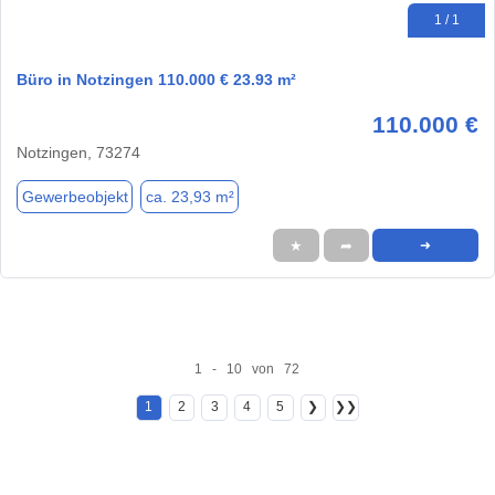
1 / 1
Büro in Notzingen 110.000 € 23.93 m²
110.000 €
Notzingen, 73274
Gewerbeobjekt
ca. 23,93 m²
★
➦
➜
1 - 10 von 72
1
2
3
4
5
❯
❯❯