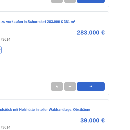
 zu verkaufen in Schorndorf 283.000 € 381 m²
283.000 €
, 73614
k
★
➦
➜
ndstück mit Holzhütte in toller Waldrandlage, Obstbäum
39.000 €
, 73614