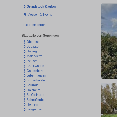
❯ Grundstück Kaufen
Messen & Events
Experten finden
Stadtteile von Göppingen
❯ Oberstadt
❯ Südstadt
❯ Hailing
❯ Malerviertel
❯ Reusch
❯ Bruckwasen
❯ Galgenberg
❯ Jebenhausen
❯ Bürgerhölzle
❯ Faurndau
❯ Holzheim
❯ St. Gotthardt
❯ Schopflenberg
❯ Hohrein
❯ Bezgenriet