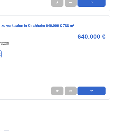
★
➦
➜
 zu verkaufen in Kirchheim 640.000 € 788 m²
640.000 €
 73230
k
★
➦
➜