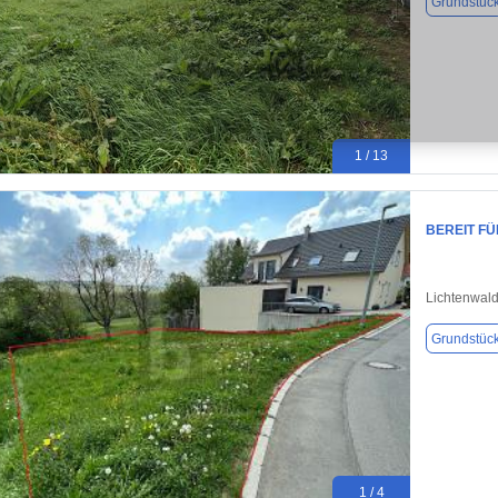
Grundstüc
1 / 13
BEREIT F
Lichtenwal
Grundstüc
1 / 4