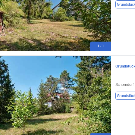
Grundstüc
1 / 1
Grundstück
Schorndorf
Grundstüc