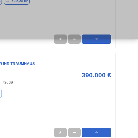
k
ca. 769,00 m²
★
➦
➜
ÜR IHR TRAUMHAUS
390.000 €
d, 73669
k
★
➦
➜