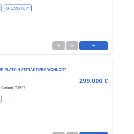
k
ca. 1.592,00 m²
★
➦
➜
ER PLATZ IN ATTRAKTIVEM WOHNORT
299.000 €
h Gmünd, 73527
k