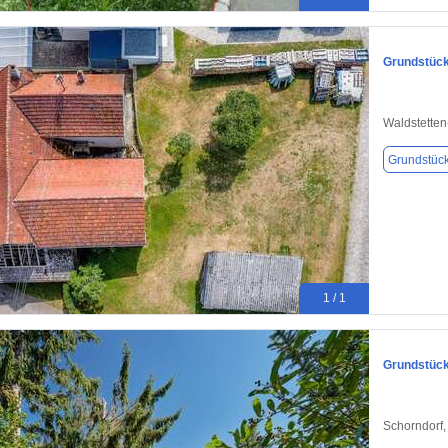
Grundstück
Waldstette
Grundstüc
1 / 1
Grundstück
Schorndorf