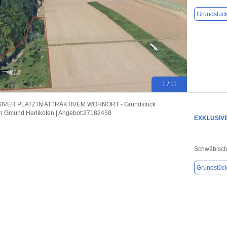
Grundstüc
1 / 11
EXKLUSIV
Schwäbisc
Grundstüc