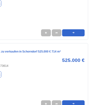
k
★
➦
➜
 zu verkaufen in Schorndorf 525.000 € 714 m²
525.000 €
, 73614
k
★
➦
➜