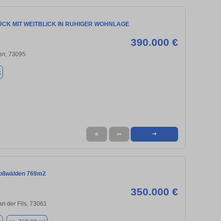
CK MIT WEITBLICK IN RUHIGER WOHNLAGE
390.000 €
en, 73095
k
★
➦
➜
Roßwälden 769m2
350.000 €
n der Fils, 73061