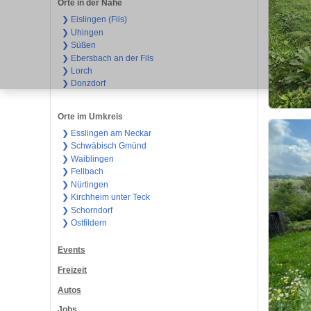
Orte in der Nähe
❯ Eislingen (Fils)
❯ Uhingen
❯ Süßen
❯ Ebersbach an der Fils
❯ Lorch
❯ Donzdorf
Orte im Umkreis
❯ Esslingen am Neckar
❯ Schwäbisch Gmünd
❯ Waiblingen
❯ Fellbach
❯ Nürtingen
❯ Kirchheim unter Teck
❯ Schorndorf
❯ Ostfildern
Events
Freizeit
Autos
Jobs