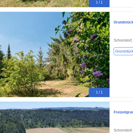
1 / 1
Grundstück
Schorndorf
Grundstüc
1 / 1
Freizeitgru
Schorndorf