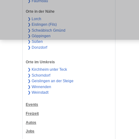
❯ Faurndau
Orte in der Nähe
❯ Lorch
❯ Eislingen (Fils)
❯ Schwäbisch Gmünd
❯ Göppingen
❯ Süßen
❯ Donzdorf
Orte im Umkreis
❯ Kirchheim unter Teck
❯ Schorndorf
❯ Geislingen an der Steige
❯ Winnenden
❯ Weinstadt
Events
Freizeit
Autos
Jobs