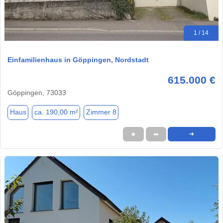
1 / 14
Einfamilienhaus in Göppingen, Nordstadt
615.000 €
Göppingen, 73033
Haus
ca. 190,00 m²
Zimmer 8
★
➦
➜