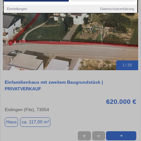
Einstellungen
Datenschutzerklärung
1 / 20
Einfamilienhaus mit zweitem Baugrundstück |
PRIVATVERKAUF
620.000 €
Eislingen (Fils), 73054
Haus
ca. 117,00 m²
★
➦
➜