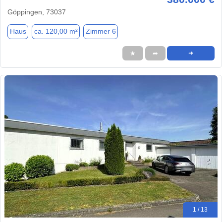
Göppingen, 73037
Haus
ca. 120,00 m²
Zimmer 6
★
➦
➜
1 / 13