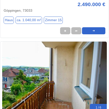
2.490.000 €
Göppingen, 73033
Haus
ca. 1.040,00 m²
Zimmer 15
★
➦
➜
1 / 6