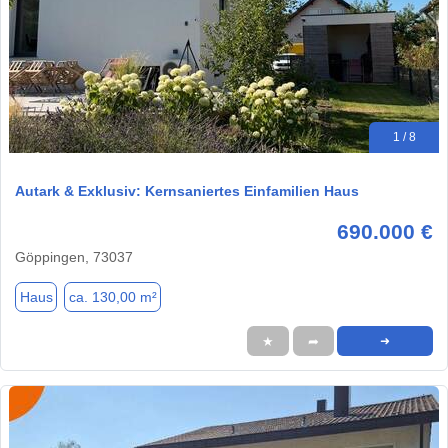
1 / 8
Autark & Exklusiv: Kernsaniertes Einfamilien Haus
690.000 €
Göppingen, 73037
Haus
ca. 130,00 m²
★
➦
➜