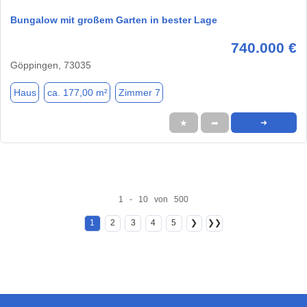
Bungalow mit großem Garten in bester Lage
740.000 €
Göppingen, 73035
Haus
ca. 177,00 m²
Zimmer 7
★
➦
➜
1 - 10 von 500
1
2
3
4
5
❯
❯❯