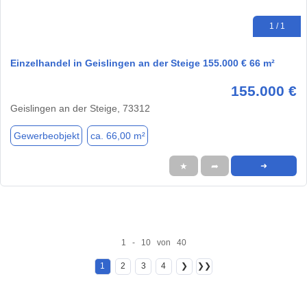
1 / 1
Einzelhandel in Geislingen an der Steige 155.000 € 66 m²
155.000 €
Geislingen an der Steige, 73312
Gewerbeobjekt
ca. 66,00 m²
★
➦
➜
1 - 10 von 40
1
2
3
4
❯
❯❯