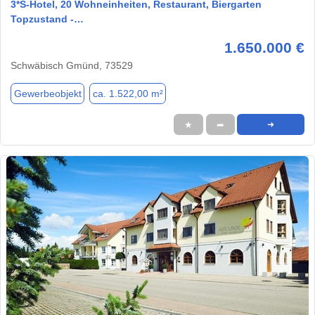
3*S-Hotel, 20 Wohneinheiten, Restaurant, Biergarten
Topzustand -…
1.650.000 €
Schwäbisch Gmünd, 73529
Gewerbeobjekt
ca. 1.522,00 m²
★
➦
➜