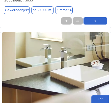
Göppingen, 73033
Gewerbeobjekt
ca. 80,00 m²
Zimmer 4
★
➦
➜
1 / 2