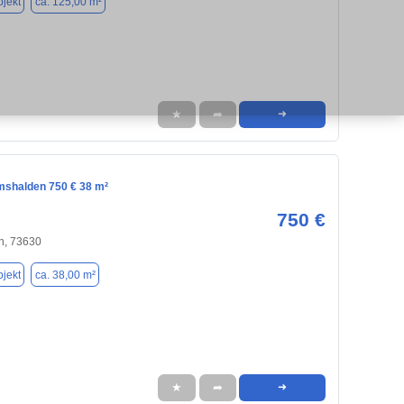
jekt
ca. 125,00 m²
★
➦
➜
mshalden 750 € 38 m²
750 €
n, 73630
jekt
ca. 38,00 m²
★
➦
➜