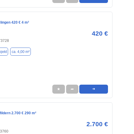
lingen 420 € 4 m²
420 €
 73728
jekt
ca. 4,00 m²
★
➦
➜
fildern 2.700 € 290 m²
2.700 €
 73760