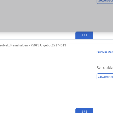
Gewerbeob
1 / 1
Büro in Re
Remshalde
Gewerbeob
1 / 1