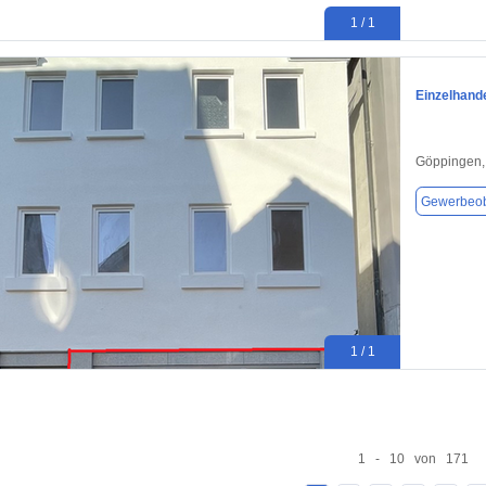
1 / 1
Einzelhande
Göppingen,
Gewerbeob
1 / 1
1 - 10 von 171