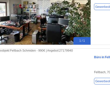
Gewerbeob
1 / 1
Büro in Fel
Fellbach, 7
Gewerbeob