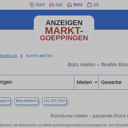
Event
Auto
Immo
Job
ANZEIGEN
MARKT-
GOEPPINGEN
MMOBILIEN
❯
BUERO-MIETEN
Büro mieten – flexible Bü
×
×
×
ngen
Büro Mieten
101,107,119
Büroräume mieten – passende Büros f
tdecken Sie Büroräume zur Miete auf Anzeigenmarkt-Goeppingen.de. Von Einzelbüro