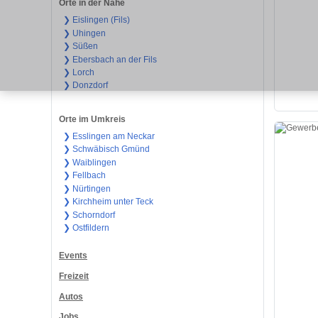
Orte in der Nähe
❯ Eislingen (Fils)
❯ Uhingen
❯ Süßen
❯ Ebersbach an der Fils
❯ Lorch
❯ Donzdorf
Orte im Umkreis
❯ Esslingen am Neckar
❯ Schwäbisch Gmünd
❯ Waiblingen
❯ Fellbach
❯ Nürtingen
❯ Kirchheim unter Teck
❯ Schorndorf
❯ Ostfildern
Events
Freizeit
Autos
Jobs