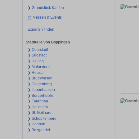
❯ Grundstück Kaufen
Messen & Events
Experten finden
Stadtteile von Göppingen
❯ Oberstadt
❯ Südstadt
❯ Hailing
❯ Malerviertel
❯ Reusch
❯ Bruckwasen
❯ Galgenberg
❯ Jebenhausen
❯ Bürgerhölzle
❯ Faurndau
❯ Holzheim
❯ St. Gotthardt
❯ Schopflenberg
❯ Hohrein
❯ Bezgenriet