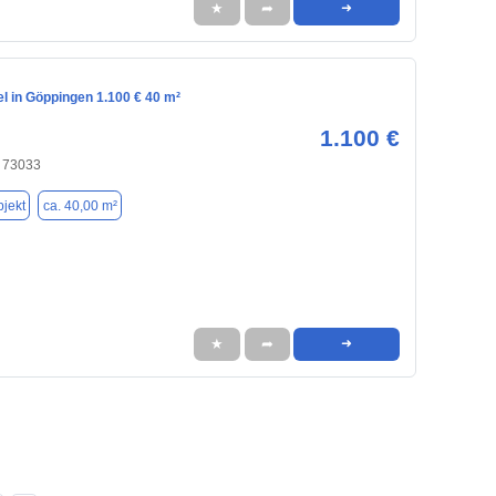
★
➦
➜
l in Göppingen 1.100 € 40 m²
1.100 €
 73033
jekt
ca. 40,00 m²
★
➦
➜