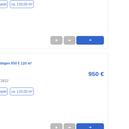
jekt
ca. 150,00 m²
★
➦
➜
tingen 950 € 120 m²
950 €
 72622
jekt
ca. 120,00 m²
★
➦
➜