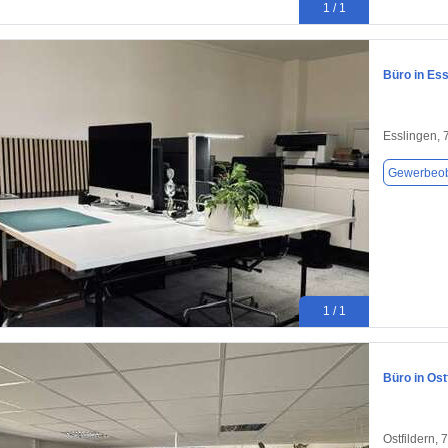
1 / 1
Büro in Ess
Esslingen,
Gewerbeob
1 / 1
Büro in Ost
Ostfildern,