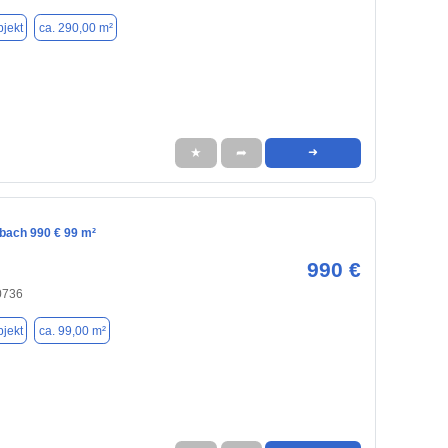
jekt
ca. 290,00 m²
★
➦
➜
lbach 990 € 99 m²
990 €
0736
jekt
ca. 99,00 m²