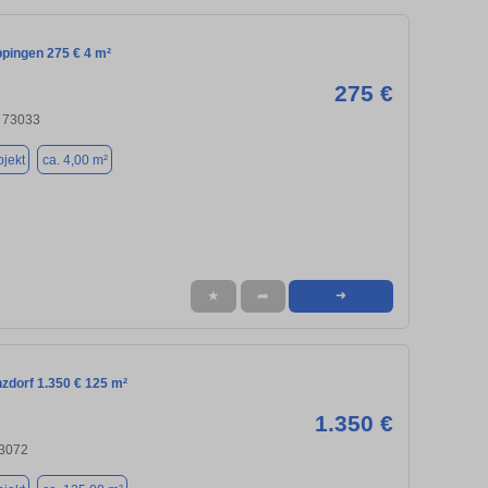
ppingen 275 € 4 m²
275 €
 73033
jekt
ca. 4,00 m²
★
➦
➜
zdorf 1.350 € 125 m²
1.350 €
73072