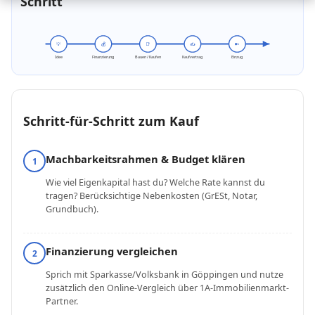
Schritt
💡
💰
📑
✍️
🔑
Idee
Finanzierung
Bauen / Kaufen
Kaufvertrag
Einzug
Schritt-für-Schritt zum Kauf
Machbarkeitsrahmen & Budget klären
1
Wie viel Eigenkapital hast du? Welche Rate kannst du
tragen? Berücksichtige Nebenkosten (GrESt, Notar,
Grundbuch).
Finanzierung vergleichen
2
Sprich mit Sparkasse/Volksbank in Göppingen und nutze
zusätzlich den Online-Vergleich über 1A-Immobilienmarkt-
Partner.