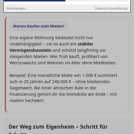
Baden-Württemberg findest und sicher zum Kaufabschluss
kommst.
Einstellungen
Datenschutzerklärung
Warum Kaufen statt Mieten?
Eine eigene Wohnung bedeutet nicht nur
Unabhängigkeit – sie ist auch ein
stabiler
Vermögensbaustein
und schützt langfristig vor
steigenden Mieten. Wer früh kauft, profitiert von
Wertzuwachs und Wohnen im Alter ohne Mietkosten.
Beispiel: Eine monatliche Miete von 1.000 € summiert
sich in 20 Jahren auf 240.000 € – ohne bleibenden
Gegenwert. Bei einer ähnlichen Rate in der
Finanzierung gehört dir die Immobilie am Ende – mit
realem Sachwert.
Der Weg zum Eigenheim – Schritt für