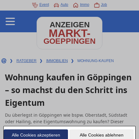
Event
Auto
Immo
Job
ANZEIGEN
MARKT-
GOEPPINGEN
❯
RATGEBER
❯
IMMOBILIEN
❯
WOHNUNG-KAUFEN
Wohnung kaufen in Göppingen
– so machst du den Schritt ins
Eigentum
Du überlegst in Göppingen wie bspw. Oberstadt, Südstadt
oder Hailing, eine Eigentumswohnung zu kaufen? Dieser
Leitfaden zeigt dir, wie du dein Budget realistisch planst, die
richtige Finanzierung und mögliche Fördermöglichkeiten in
Alle Cookies akzeptieren
Alle Cookies ablehnen