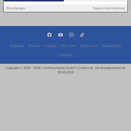
bald wieder vorbei!
Einstellungen
Datenschutzerklärung
Ratgeber
Presse
Lokales
Über Uns
Impressum
Datenschutz
Cookies
Copyright © 2000 - 2026 | 1A Infosysteme GmbH | Content by: 1A-Anzeigenmarkt.de
09.08.2026