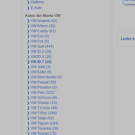
Aichw
❯ Oldtimer
❯ E-Auto
Autos der Marke VW
❯ VW Amarok (42)
❯ VW Arteon (35)
❯ VW Caddy (81)
❯ VW Eos (5)
Leider k
❯ VW Fox (5)
❯ VW Golf (444)
❯ VW ID.3 (28)
❯ VW ID.4 (10)
❯ VW ID.7 (18)
❯ VW Jetta (3)
❯ VW Käfer (8)
❯ VW New Beetle (3)
❯ VW Passat (39)
❯ VW Phaeton (3)
❯ VW Polo (122)
❯ VW Scirocco (6)
❯ VW Sharan (13)
❯ VW T-Cross (49)
❯ VW T-Roc (189)
❯ VW Taigo (52)
❯ VW Tiguan (194)
❯ VW Touareg (26)
❯ VW Touran (75)