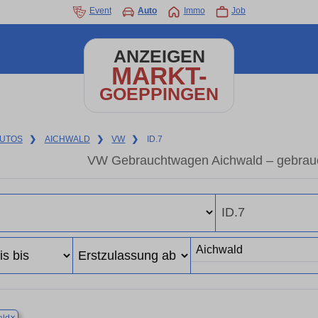
Event
Auto
Immo
Job
ANZEIGEN
MARKT-
GOEPPINGEN
UTOS
❯
AICHWALD
❯
VW
❯
ID.7
VW Gebrauchtwagen Aichwald – gebrau
×