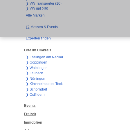
❯ VW Transporter (10)
❯ VW up! (46)
Alle Marken
Messen & Events
Experten finden
Orte im Umkreis
❯ Esslingen am Neckar
❯ Göppingen
❯ Waiblingen
❯ Fellbach
❯ Nürtingen
❯ Kirchheim unter Teck
❯ Schorndorf
❯ Ostfildern
Events
Freizeit
Immobilien