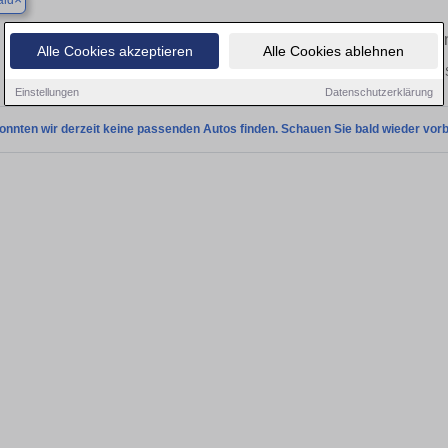
ald
Finden Sie in Aichwald Ihren gebraucht
Alle Cookies akzeptieren
Alle Cookies ablehnen
Entdecken Sie in Aichwald gebrauchte VW ID.7 Gebrauchtwagen. Hier finden S
Einstellungen
Datenschutzerklärung
onnten wir derzeit keine passenden Autos finden. Schauen Sie bald wieder vorb