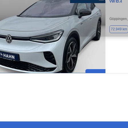
VW ID.4
Göppingen,
72.949 km