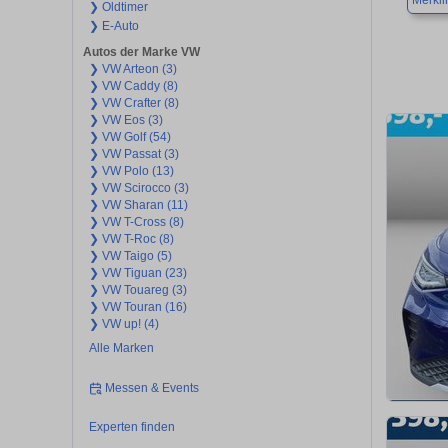
Merkl
❯ Oldtimer
❯ E-Auto
Autos der Marke VW
❯ VW Arteon (3)
❯ VW Caddy (8)
❯ VW Crafter (8)
❯ VW Eos (3)
❯ VW Golf (54)
❯ VW Passat (3)
❯ VW Polo (13)
❯ VW Scirocco (3)
❯ VW Sharan (11)
❯ VW T-Cross (8)
❯ VW T-Roc (8)
❯ VW Taigo (5)
❯ VW Tiguan (23)
❯ VW Touareg (3)
❯ VW Touran (16)
❯ VW up! (4)
Alle Marken
Messen & Events
Experten finden