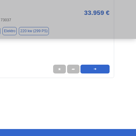
33.959 €
 73037
Elektro
220 kw (299 PS)
★
➦
➜