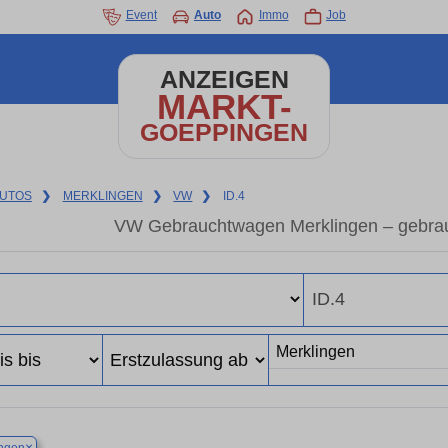
Event
Auto
Immo
Job
ANZEIGEN
MARKT-
GOEPPINGEN
UTOS
❯
MERKLINGEN
❯
VW
❯
ID.4
VW Gebrauchtwagen Merklingen – gebra
×