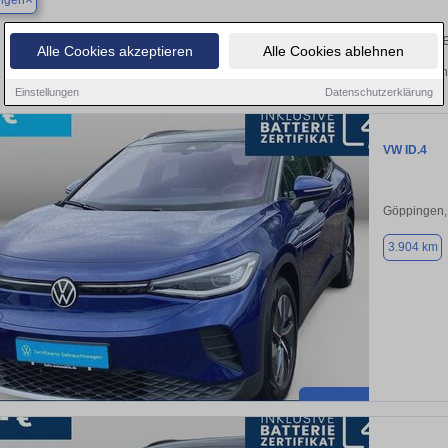
ingen
Finden Sie in Merklingen Ihren gebrauch
Alle Cookies akzeptieren
Alle Cookies ablehnen
Entdecken Sie in Merklingen gebrauchte VW ID.4 Gebrauchtwagen. Hier finden 
Einstellungen
Datenschutzerklärung
VW ID.4
Göppingen,
3.904 km